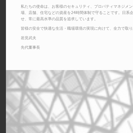
私たちの使命は、お客様のセキュリティ、プロパティマネジメン
場、店舗、住宅などの資産を24時間体制で守ることです。日系
せ、常に最高水準の品質を追求しています。
皆様の安全で快適な生活・職場環境の実現に向けて、全力で取り
岩見武夫
先代董事長