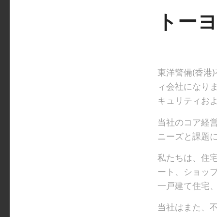
トーヨ
東洋警備(香港
ィ会社になり
キュリティお
当社のコア経
ニーズと課題
私たちは、住
ート、ショッ
一戸建て住宅
当社はまた、不