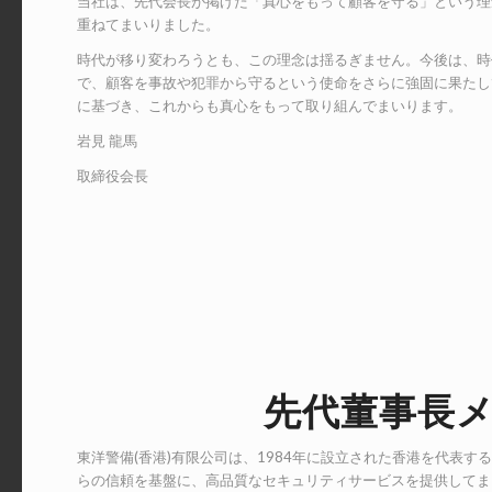
当社は、先代会長が掲げた「真心をもって顧客を守る」という理
重ねてまいりました。
時代が移り変わろうとも、この理念は揺るぎません。今後は、時
で、顧客を事故や犯罪から守るという使命をさらに強固に果たし
に基づき、これからも真心をもって取り組んでまいります。
岩見 龍馬
取締役会長
先代董事長
東洋警備(香港)有限公司は、1984年に設立された香港を代表
らの信頼を基盤に、高品質なセキュリティサービスを提供してま