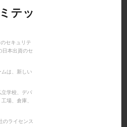
リミテッ
資のセキュリテ
の日本出資のセ
ームは、新しい
私立学校、デパ
、工場、倉庫、
会社のライセンス