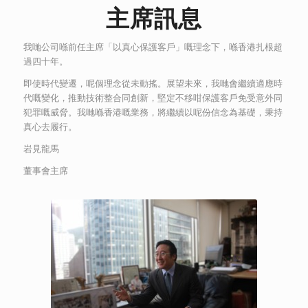
主席訊息
我哋公司喺前任主席「以真心保護客戶」嘅理念下，喺香港扎根超
過四十年。
即使時代變遷，呢個理念從未動搖。展望未來，我哋會繼續適應時
代嘅變化，推動技術整合同創新，堅定不移咁保護客戶免受意外同
犯罪嘅威脅。我哋喺香港嘅業務，將繼續以呢份信念為基礎，秉持
真心去履行。
岩見龍馬
董事會主席